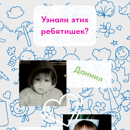
Узнали этих
ребятишек?
Даниил