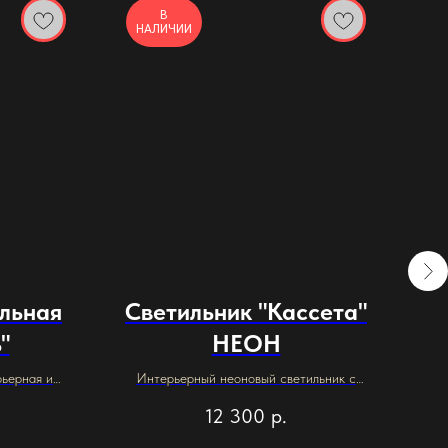
В
НАЛИЧИИ
Н
ольная
Светильник "Кассета"
"
НЕОН
"
рьерная и
Интерьерный неоновый светильник с
Инт
пультом ДУ.
12 300
р.