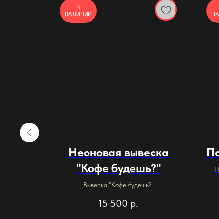
В
НАЛИЧИИ
НА
кула"
Неоновая вывеска
Па
"Кофе будешь?"
П
Со
ильник с
Вывеска "Кофе будешь?"
15 500
р.
Мате