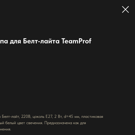
па для Белт-лайта TeamProf
Белт-лайт, 220В, цоколь Е27, 2 Вт, d=45 мм, пластиковая
лый белый цвет свечения. Предназначена как для
нения.