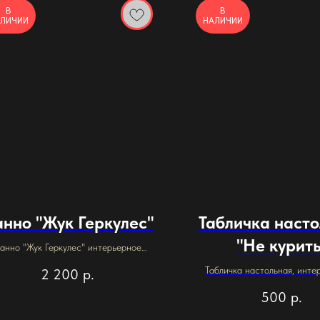
В
В
ЛИЧИИ
НАЛИЧИИ
нно "Жук Геркулес"
Табличка наст
"Не курить
анно "Жук Геркулес" интерьерное
стоит: модель "Жука" + Подставка
Табличка настольная, инте
2 200
р.
"тарелка" в размере: 235 мм.
уличная.
500
р.
риалы изготовления: пластик, дерево