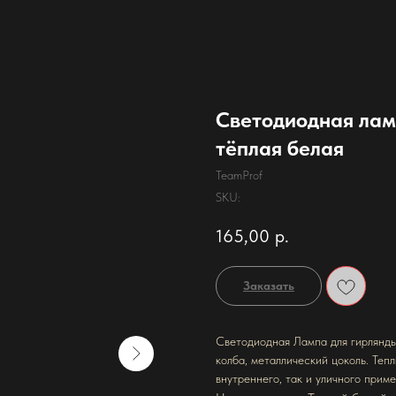
Светодиодная лам
тёплая белая
TeamProf
SKU:
165,00
р.
Заказать
Светодиодная Лампа для гирлянды 
колба, металлический цоколь. Теп
внутреннего, так и уличного приме